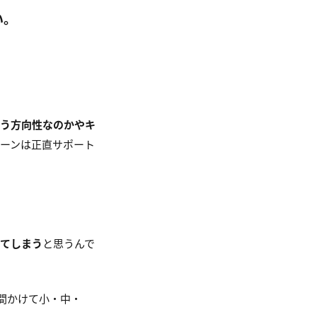
い。
いう方向性なのかやキ
ーンは正直サポート
めてしまう
と思うんで
間かけて小・中・