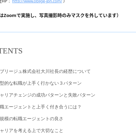
社HP：
http://www.oblige-jpn.com/
）
はZoomで実施し、写真撮影時のみマスクを外しています）
TENTS
ブリージュ株式会社大川社長の経歴について
型的な転職が上手く行かない３パターン
ャリアチェンジの成功パターンと失敗パターン
職エージェントと上手く付き合うには？
規模の転職エージェントの良さ
ャリアを考える上で大切なこと