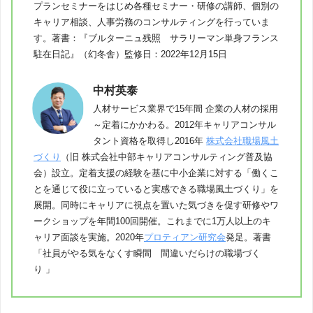
プランセミナーをはじめ各種セミナー・研修の講師、個別の
キャリア相談、人事労務のコンサルティングを行っていま
す。著書：『ブルターニュ残照 サラリーマン単身フランス
駐在日記』（幻冬舎）監修日：2022年12月15日
中村英泰
人材サービス業界で15年間 企業の人材の採用
～定着にかかわる。2012年キャリアコンサル
タント資格を取得し2016年
株式会社職場風土
づくり
（旧 株式会社中部キャリアコンサルティング普及協
会）設立。定着支援の経験を基に中小企業に対する「働くこ
とを通じて役に立っていると実感できる職場風土づくり」を
展開。同時にキャリアに視点を置いた気づきを促す研修やワ
ークショップを年間100回開催。これまでに1万人以上のキ
ャリア面談を実施。2020年
プロティアン研究会
発足。著書
「社員がやる気をなくす瞬間 間違いだらけの職場づく
り 」