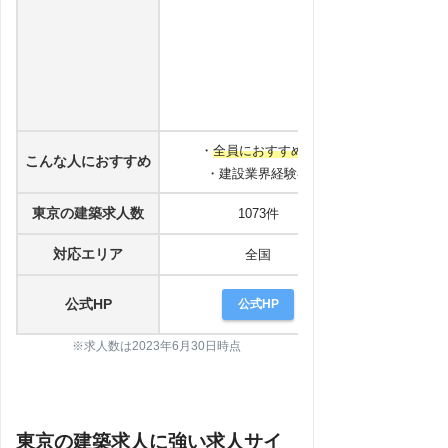
・
全員におすすめ！
こんな人におすすめ
・
建設業界の
・建設業界経験者
東京の建築求人数
1073件
4
対応エリア
全国
公式HP
公式HP
公
※求人数は2023年6月30日時点
東京の建築求人に強い求人サイ