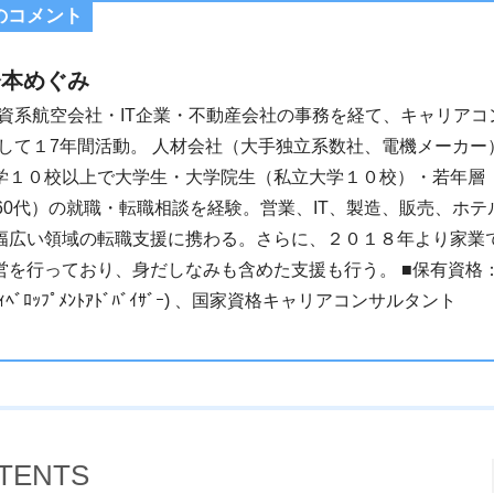
のコメント
橋本めぐみ
資系航空会社・IT企業・不動産会社の事務を経て、キャリアコ
して１7年間活動。 人材会社（大手独立系数社、電機メーカー
学１０校以上で大学生・大学院生（私立大学１０校）・若年層
～60代）の就職・転職相談を経験。営業、IT、製造、販売、ホ
幅広い領域の転職支援に携わる。さらに、２０１８年より家業
営を行っており、身だしなみも含めた支援も行う。 ■保有資格
ﾞｨﾍﾞﾛｯﾌﾟﾒﾝﾄｱﾄﾞﾊﾞｲｻﾞｰ) 、国家資格キャリアコンサルタント
TENTS