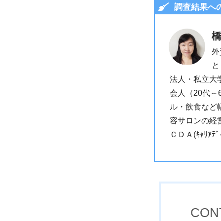
調査結果へ
外
と
法人・私立大
会人（20代
ル・飲食など
容サロンの経
ＣＤＡ(ｷｬﾘｱﾃ
CON