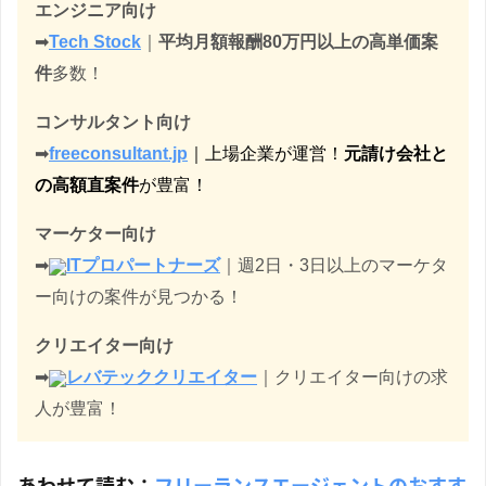
エンジニア向け
➡︎
Tech Stock
｜
平均月額報酬80万円以上の高単価案
件
多数！
コンサルタント向け
➡︎
freeconsultant.jp
｜上場企業が運営！
元請け会社と
の高額直案件
が豊富！
マーケター向け
➡︎
ITプロパートナーズ
｜週2日・3日以上のマーケタ
ー向けの案件が見つかる！
クリエイター向け
➡︎
レバテッククリエイター
｜クリエイター向けの求
人が豊富！