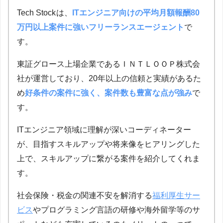
Tech Stock
は、
ITエンジニア向けの平均月額報酬80
万円以上案件に強いフリーランスエージェント
で
す。
東証グロース上場企業であるＩＮＴＬＯＯＰ株式会
社が運営しており、20年以上の信頼と実績があるた
め
好条件の案件に強く、案件数も豊富な点が強み
で
す。
ITエンジニア領域に理解が深いコーディネーター
が、目指すスキルアップや将来像をヒアリングした
上で、スキルアップに繋がる案件を紹介してくれま
す。
社会保険・税金の関連不安を解消する
福利厚生サー
ビス
やプログラミング言語の研修や海外留学等のサ