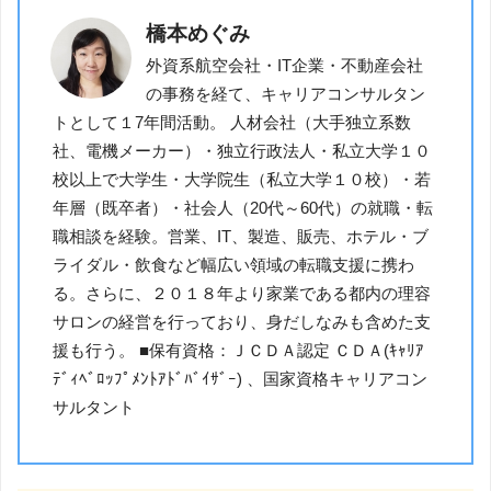
橋本めぐみ
外資系航空会社・IT企業・不動産会社
の事務を経て、キャリアコンサルタン
トとして１7年間活動。 人材会社（大手独立系数
社、電機メーカー）・独立行政法人・私立大学１０
校以上で大学生・大学院生（私立大学１０校）・若
年層（既卒者）・社会人（20代～60代）の就職・転
職相談を経験。営業、IT、製造、販売、ホテル・ブ
ライダル・飲食など幅広い領域の転職支援に携わ
る。さらに、２０１８年より家業である都内の理容
サロンの経営を行っており、身だしなみも含めた支
援も行う。 ■保有資格：ＪＣＤＡ認定 ＣＤＡ(ｷｬﾘｱ
ﾃﾞｨﾍﾞﾛｯﾌﾟﾒﾝﾄｱﾄﾞﾊﾞｲｻﾞｰ) 、国家資格キャリアコン
サルタント