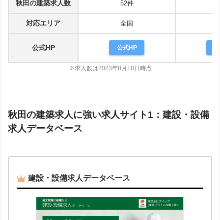
秋田
の建築求人数
52件
対応エリア
全国
公式HP
公式HP
公
※求人数は2023年8月18日時点
秋田
の建築求人に強い求人サイト1：建設・設備
求人データベース
建設・設備求人データベース