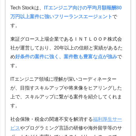
Tech Stock
は、
ITエンジニア向けの平均月額報酬80
万円以上案件に強いフリーランスエージェント
で
す。
東証グロース上場企業であるＩＮＴＬＯＯＰ株式会
社が運営しており、20年以上の信頼と実績があるた
め
好条件の案件に強く、案件数も豊富な点が強み
で
す。
ITエンジニア領域に理解が深いコーディネーター
が、目指すスキルアップや将来像をヒアリングした
上で、スキルアップに繋がる案件を紹介してくれま
す。
社会保険・税金の関連不安を解消する
福利厚生サー
ビス
やプログラミング言語の研修や海外留学等のサ