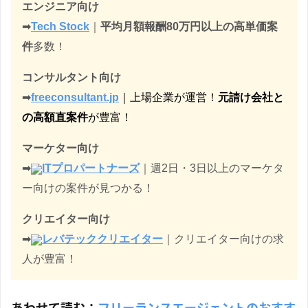
エンジニア向け
➡︎
Tech Stock
｜
平均月額報酬80万円以上の高単価案
件
多数！
コンサルタント向け
➡︎
freeconsultant.jp
｜上場企業が運営！
元請け会社と
の高額直案件
が豊富！
マーケター向け
➡︎
ITプロパートナーズ
｜週2日・3日以上のマーケタ
ー向けの案件が見つかる！
クリエイター向け
➡︎
レバテッククリエイター
｜クリエイター向けの求
人が豊富！