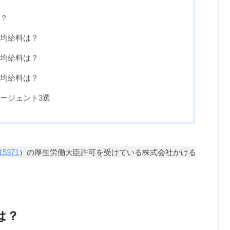
？
均給料は？
均給料は？
均給料は？
ージェント3選
15371
）の厚生労働大臣許可を受けている株式会社かける
は？