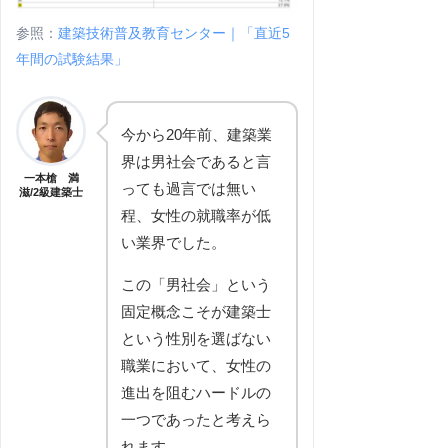
参照：
建築技術普及教育センター｜「直近5
年間の試験結果」
今から20年前、建築業
界は男社会であると言
一本槍 満
っても過言では無い
滋/2級建築士
程、女性の就職率が低
い業界でした。
この「男社会」という
固定概念こそが建築士
という性別を選ばない
職業において、女性の
進出を阻むハードルの
一つであったと考えら
れます。