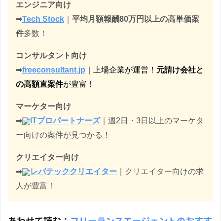
エンジニア向け
➡︎
Tech Stock
｜
平均月額報酬80万円以上の高単価案
件
多数！
コンサルタント向け
➡︎
freeconsultant.jp
｜上場企業が運営！
元請け会社と
の高額直案件
が豊富！
マーケター向け
➡︎
ITプロパートナーズ
｜週2日・3日以上のマーケタ
ー向けの案件が見つかる！
クリエイター向け
➡︎
レバテッククリエイター
｜クリエイター向けの求
人が豊富！