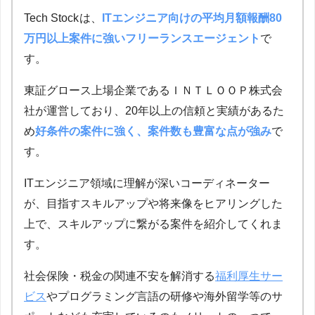
Tech Stock
は、
ITエンジニア向けの平均月額報酬80
万円以上案件に強いフリーランスエージェント
で
す。
東証グロース上場企業であるＩＮＴＬＯＯＰ株式会
社が運営しており、20年以上の信頼と実績があるた
め
好条件の案件に強く、案件数も豊富な点が強み
で
す。
ITエンジニア領域に理解が深いコーディネーター
が、目指すスキルアップや将来像をヒアリングした
上で、スキルアップに繋がる案件を紹介してくれま
す。
社会保険・税金の関連不安を解消する
福利厚生サー
ビス
やプログラミング言語の研修や海外留学等のサ