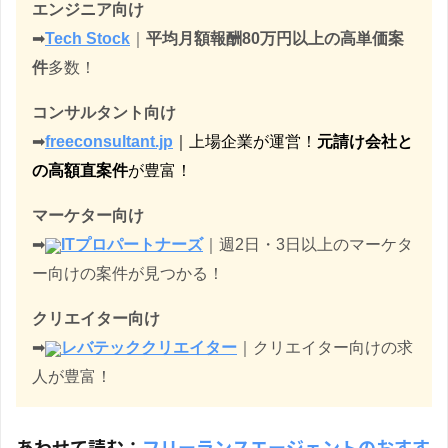
エンジニア向け
➡︎
Tech Stock
｜
平均月額報酬80万円以上の高単価案
件
多数！
コンサルタント向け
➡︎
freeconsultant.jp
｜上場企業が運営！
元請け会社と
の高額直案件
が豊富！
マーケター向け
➡︎
ITプロパートナーズ
｜週2日・3日以上のマーケタ
ー向けの案件が見つかる！
クリエイター向け
➡︎
レバテッククリエイター
｜クリエイター向けの求
人が豊富！