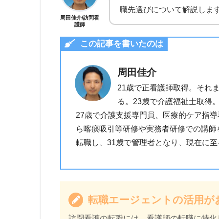
職先選びについて解説しま
周田佳介/訪問看
護師
この記事を書いたのは
周田佳介
21歳で正看護師取得。それ
る。23歳で介護福祉士取得
27歳で介護支援専門員、医療的ケア指
ら喀痰吸引等研修や実務者研修での講師
転職し、31歳で管理者となり、現在に至
転職エージェントの活用が
訪問看護の転職には、看護師の転職に特化