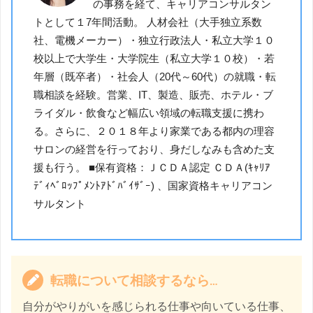
の事務を経て、キャリアコンサルタン
トとして１7年間活動。 人材会社（大手独立系数
社、電機メーカー）・独立行政法人・私立大学１０
校以上で大学生・大学院生（私立大学１０校）・若
年層（既卒者）・社会人（20代～60代）の就職・転
職相談を経験。営業、IT、製造、販売、ホテル・ブ
ライダル・飲食など幅広い領域の転職支援に携わ
る。さらに、２０１８年より家業である都内の理容
サロンの経営を行っており、身だしなみも含めた支
援も行う。 ■保有資格：ＪＣＤＡ認定 ＣＤＡ(ｷｬﾘｱ
ﾃﾞｨﾍﾞﾛｯﾌﾟﾒﾝﾄｱﾄﾞﾊﾞｲｻﾞｰ) 、国家資格キャリアコン
サルタント
転職について相談するなら…
自分がやりがいを感じられる仕事や向いている仕事、