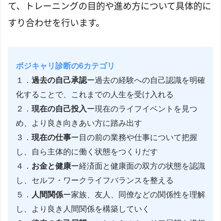
て、トレーニングの目的や進め方について具体的に
すり合わせを行います。
ポジキャリ診断の6カテゴリ
１．
過去の自己承認
ー過去の経験への自己認識を明確
化することで、これまでの人生を受け入れる
２．
現在の自己投入
ー現在のライフイベントを見つ
め、より良き向きあい方に踏み出す
３．
現在の仕事
ー目の前の業務や仕事について把握
し、自ら主体的に働く状態をつくりだす
４．
お金と健康
ー経済面と健康面の双方の状態を認識
し、セルフ・ワークライフバランスを整える
５．
人間関係
ー家族、友人、同僚などの関係性を理解
し、より良き人間関係を構築していく