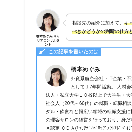
相談先の紹介に加えて、
キ
べきかどうかの判断の仕方
橋本めぐみ/キャ
リアコンサルタ
ント
この記事を書いたのは
橋本めぐみ
外資系航空会社・IT企業・
として１7年間活動。 人材
法人・私立大学１０校以上で大学生・大
社会人（20代～60代）の就職・転職相
ダル・飲食など幅広い領域の転職支援に
の理容サロンの経営を行っており、身だ
Ａ認定 ＣＤＡ(ｷｬﾘｱﾃﾞｨﾍﾞﾛｯﾌﾟﾒﾝﾄｱﾄ